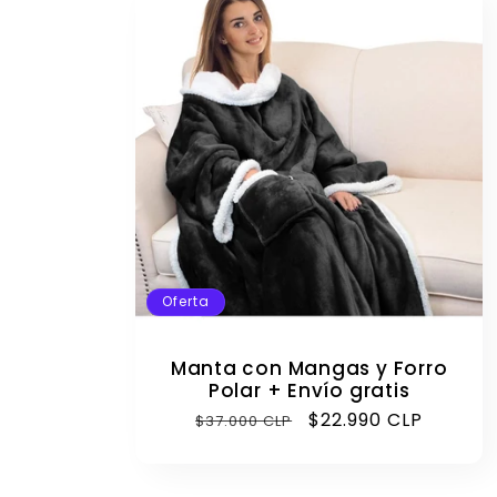
e
c
c
i
ó
Oferta
n
Manta con Mangas y Forro
Polar + Envío gratis
Precio
Precio
$22.990 CLP
$37.000 CLP
:
habitual
de
oferta