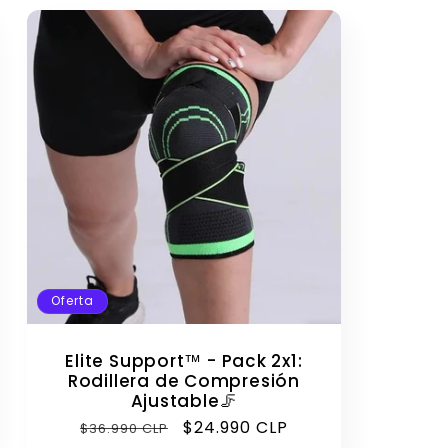
Oferta
Elite Support™ - Pack 2x1:
Rodillera de Compresión
Ajustable🦵
Precio
Precio
$24.990 CLP
$36.990 CLP