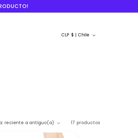
 PRODUCTO!
P
CLP $ | Chile
a
í
s
/
r
e
g
17 productos
i