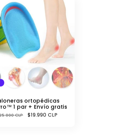
ó
n
aloneras ortopédicas
Pro™ 1 par + Envío gratis
recio
Precio
$19.990 CLP
25.000 CLP
abitual
de
oferta