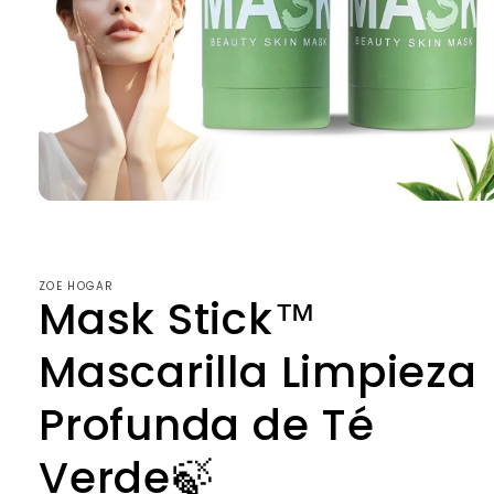
Abrir
elemento
multimedia
1
en
ZOE HOGAR
una
Mask Stick™
ventana
modal
Mascarilla Limpieza
Profunda de Té
Verde🍃