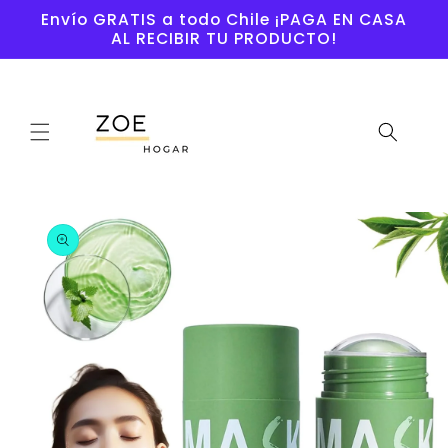
Ir
Envío GRATIS a todo Chile ¡PAGA EN CASA
directamente
AL RECIBIR TU PRODUCTO!
al contenido
Ir
directamente
a la
información
del producto