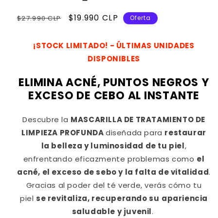
Precio
Precio
$19.990 CLP
$27.990 CLP
Oferta
habitual
de
oferta
¡STOCK LIMITADO! - ÚLTIMAS UNIDADES
DISPONIBLES
ELIMINA ACNÉ, PUNTOS NEGROS Y
EXCESO DE CEBO AL INSTANTE
Descubre la
MASCARILLA DE TRATAMIENTO DE
LIMPIEZA PROFUNDA
diseñada para
restaurar
la belleza y luminosidad de tu piel
,
enfrentando eficazmente problemas como
el
acné, el exceso de sebo y la falta de vitalidad
.
Gracias al poder del té verde, verás cómo tu
piel
se revitaliza, recuperando su
apariencia
saludable y juvenil
.