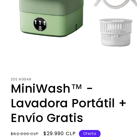
Abrir
elemento
multimedia
1
en
ZOE HOGAR
una
MiniWash™ -
ventana
modal
Lavadora Portátil +
Envío Gratis
Precio
Precio
$29.990 CLP
$62.000 CLP
Oferta