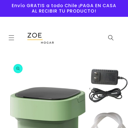
Ir
Envío GRATIS a todo Chile ¡PAGA EN CASA
directamente
AL RECIBIR TU PRODUCTO!
al contenido
Ir
directamente
a la
información
del producto