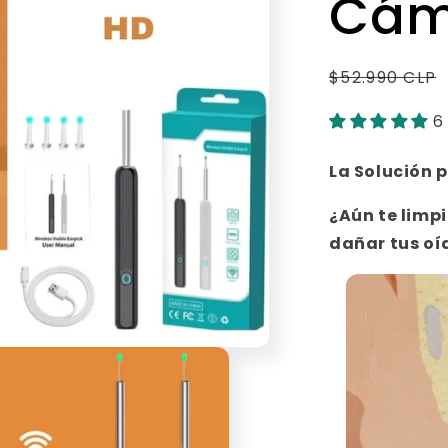
Cám
Precio
$52.990 CLP
habitual
6
La Solución
p
¿Aún te limp
dañar tus oí