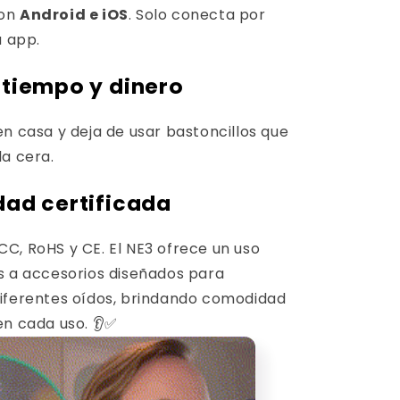
on
Android e iOS
. Solo conecta por
a app.
 tiempo y dinero
en casa
y deja de usar bastoncillos que
la cera.
dad certificada
C, RoHS y CE. El NE3 ofrece un uso
s a accesorios diseñados para
iferentes oídos, brindando comodidad
en cada uso. 👂✅