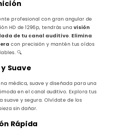
nición
lente profesional con gran angular de
ción HD de 1296p, tendrás una
visión
llada de tu canal auditivo
.
Elimina
cera
con precisión y mantén tus oídos
dables. 🔍
 y Suave
cona médica, suave y diseñada para una
ómoda en el canal auditivo. Explora tus
a suave y segura. Olvídate de los
pieza sin dañar.
ón Rápida