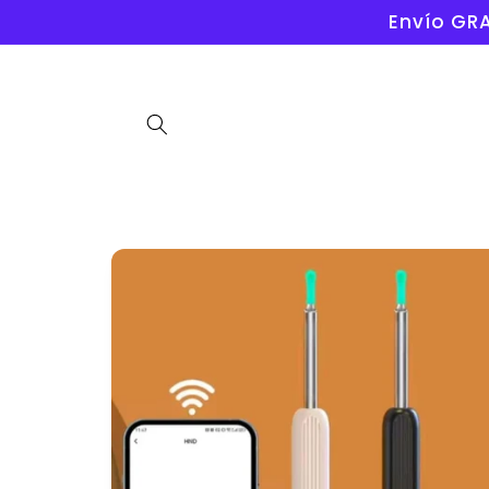
Ir
Envío GRA
directamente
al contenido
Ir
directamente
a la
información
del producto