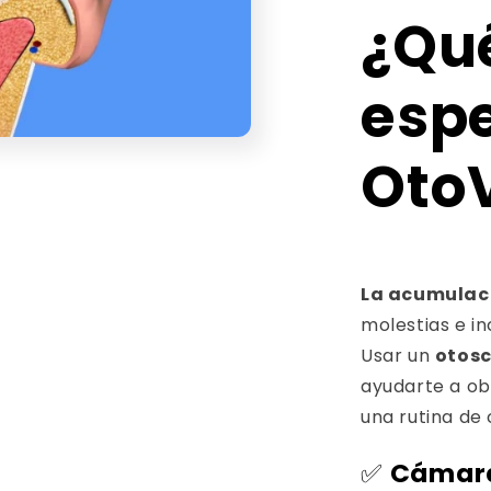
¿Qu
espe
Oto
o
dia
La acumulac
molestias e in
Usar un
otos
ayudarte a ob
una rutina de 
✅
Cámara