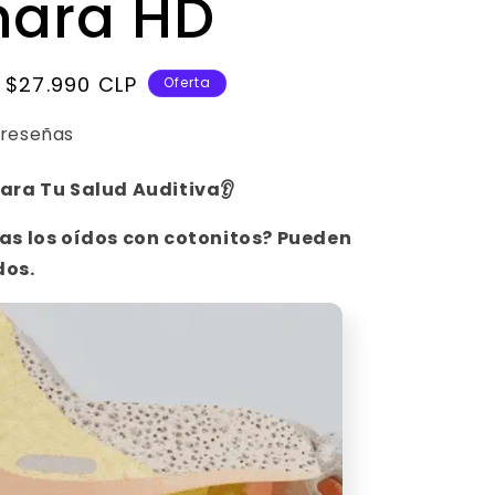
ara HD
ó
n
Precio
$27.990 CLP
Oferta
de
 reseñas
oferta
ara Tu Salud Auditiva
👂
ias los oídos con cotonitos? Pueden
dos.