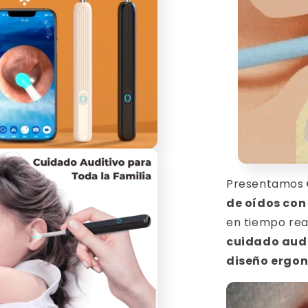
o
dia
Presentamos
de oídos con
en tiempo real
cuidado audi
diseño ergo