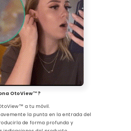
ona OtoView™?
toView™ a tu móvil.
uavemente la punta en la entrada del
ntroducirla de forma profunda y
as indicaciones del producto.