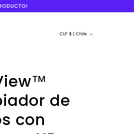
 PRODUCTO!
P
CLP $ | Chile
a
í
s
View™
/
r
iador de
e
g
os con
i