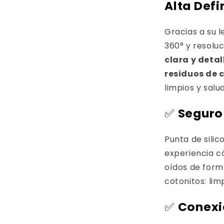
Alta Defi
Gracias a su 
360° y resolu
clara y deta
residuos de 
limpios y salu
✅
Seguro
Punta de sili
experiencia c
oídos de form
cotonitos: lim
✅
Conexi