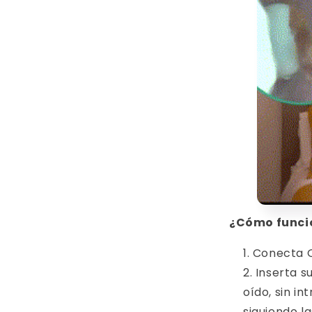
¿Cómo funci
Conecta O
Inserta s
oído, sin i
siguiendo l