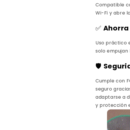
Compatible c
Wi-Fi y abre l
✅
Ahorra
Uso práctico 
solo empujan 
🛡️
Seguri
Cumple con FC
seguro gracia
adaptarse a d
y protección 