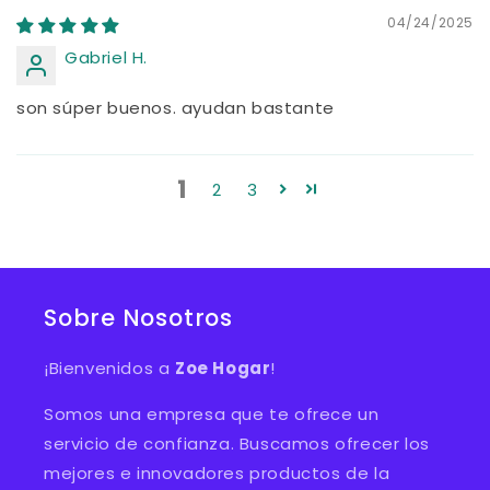
04/24/2025
Gabriel H.
son súper buenos. ayudan bastante
1
2
3
Sobre Nosotros
¡Bienvenidos a
Zoe Hogar
!
Somos una empresa que te ofrece un
servicio de confianza. Buscamos ofrecer los
mejores e innovadores productos de la