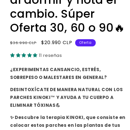
cambio. Súper
Oferta 30, 60 o 90🔥
Precio
Precio
$20.990 CLP
$36.990 CLP
Oferta
habitual
de
11 reseñas
oferta
¿EXPERIMENTAS CANSANCIO, ESTRÉS,
SOBREPESO O MALESTARES EN GENERAL?
DESINTOXÍCATE DE MANERA NATURAL CON LOS
PARCHES KINOKI™ Y AYUDA A TU CUERPO A
ELIMINAR TÓXINAS💪
✨ Descubre la terapia KINOKI, que consiste en
colocar estos parches en las plantas de tus