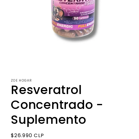
Abrir
elemento
multimedia
1
en
ZOE HOGAR
una
Resveratrol
ventana
modal
Concentrado -
Suplemento
Precio
$26.990 CLP