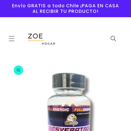
Ir
Envío GRATIS a todo Chile ¡PAGA EN CASA
directamente
AL RECIBIR TU PRODUCTO!
al contenido
Ir
directamente
a la
información
del producto