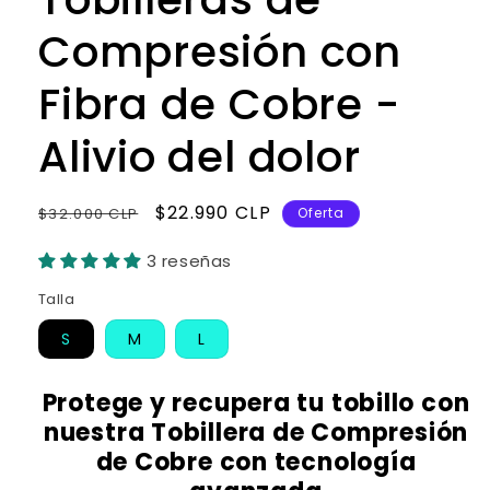
Compresión con
Fibra de Cobre -
Alivio del dolor
Precio
Precio
$22.990 CLP
$32.000 CLP
Oferta
habitual
de
3 reseñas
oferta
Talla
S
M
L
Protege y recupera tu tobillo con
nuestra Tobillera de Compresión
de Cobre con tecnología