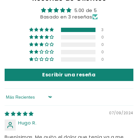
5.00 de 5
Basado en 3 reseñas
3
0
0
0
0
Escribir una reseña
Sort by
07/09/2024
Hugo R.
Buenísimas. Me quito el dolor que tenía ya q me