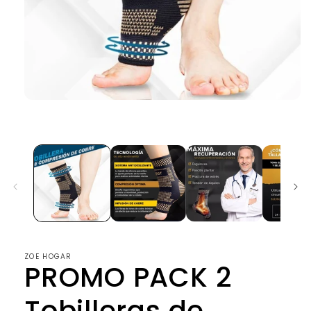
Abrir
elemento
multimedia
1
en
una
ventana
modal
ZOE HOGAR
PROMO PACK 2
Tobilleras de