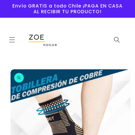
Ir
Envío GRATIS a todo Chile ¡PAGA EN CASA
directamente
AL RECIBIR TU PRODUCTO!
al contenido
Ir
directamente
a la
información
del producto